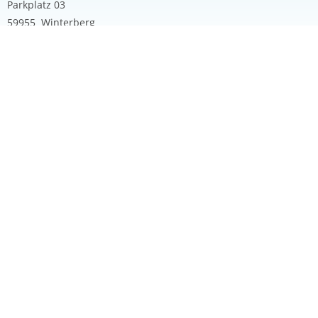
Parkplatz 03
59955 Winterberg
Unverbindliche Anfrage wahlen Sie 3 oder 6
Stunden